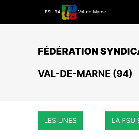
Passer
au
FSU 94
Val-de-Marne
contenu
FÉDÉRATION SYNDIC
VAL-DE-MARNE (94)
LES UNES
LA FSU 