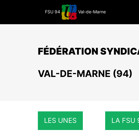
Passer
au
FSU 94
Val-de-Marne
contenu
FÉDÉRATION SYNDIC
VAL-DE-MARNE (94)
LES UNES
LA FSU 