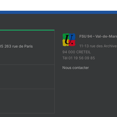
FSU 94 – Val-de-Mar
11-13 rue des Archive
05 263 rue de Paris
94 000 CRETEIL
Tél 01 19 56 09 85
Nous contacter