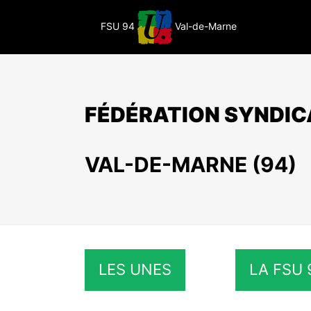
Passer
au
FSU 94
Val-de-Marne
contenu
FÉDÉRATION SYNDIC
VAL-DE-MARNE (94)
LES UNES
LA FSU 