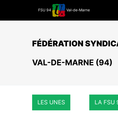
Passer
au
FSU 94
Val-de-Marne
contenu
FÉDÉRATION SYNDIC
VAL-DE-MARNE (94)
LES UNES
LA FSU 