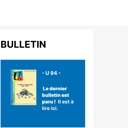
BULLETIN
- U 94 -
Le dernier
bulletin est
paru !
Il est à
lire ici.