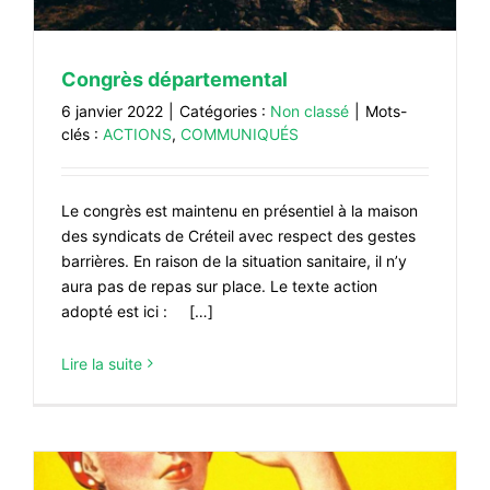
#ACTIONS
#VOS ÉLUES
Congrès départemental
#FORMATION
6 janvier 2022
|
Catégories :
Non classé
|
Mots-
#COMMUNIQUÉS
clés :
ACTIONS
,
COMMUNIQUÉS
#ÉLECTIONS
Le congrès est maintenu en présentiel à la maison
#MÉDIAS
des syndicats de Créteil avec respect des gestes
#DÉBATS
barrières. En raison de la situation sanitaire, il n’y
aura pas de repas sur place. Le texte action
#PRESSE
adopté est ici : […]
#ARCHIVES
Lire la suite