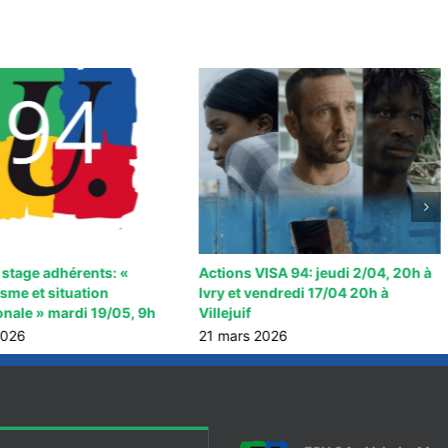
 stage adhérents: «
Actions VISA 94: jeudi 2/04, 20h à
sme et situation
Ivry et vendredi 17/04 20h à
onale » mardi 19/05, 9h
Villejuif
2026
21 mars 2026