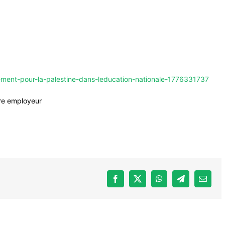
ement-pour-la-palestine-dans-leducation-nationale-1776331737
re employeur
Facebook
X
WhatsApp
Telegram
Email