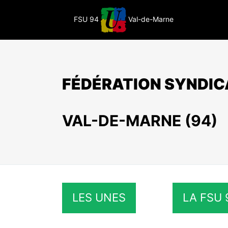
Passer
au
FSU 94
Val-de-Marne
contenu
FÉDÉRATION SYNDIC
VAL-DE-MARNE (94)
LES UNES
LA FSU 