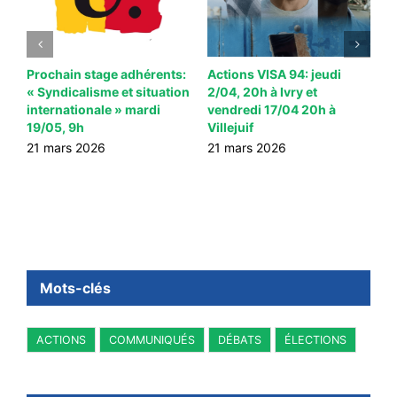
e
Prochain stage adhérents:
Actions VISA 94: jeudi
G
« Syndicalisme et situation
2/04, 20h à Ivry et
6
internationale » mardi
vendredi 17/04 20h à
19/05, 9h
Villejuif
21 mars 2026
21 mars 2026
Mots-clés
ACTIONS
COMMUNIQUÉS
DÉBATS
ÉLECTIONS