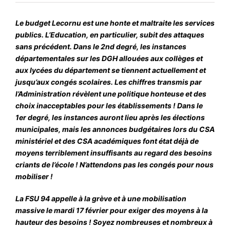
#ACTIONS
Le budget Lecornu est une honte et maltraite les services
#VOS ÉLUES
publics. L’Education, en particulier, subit des attaques
#FORMATION
sans précédent. Dans le 2nd degré, les instances
départementales sur les DGH allouées aux collèges et
#COMMUNIQUÉS
aux lycées du département se tiennent actuellement et
#ÉLECTIONS
jusqu’aux congés scolaires. Les chiffres transmis par
l’Administration révèlent une politique honteuse et des
#MÉDIAS
choix inacceptables pour les établissements ! Dans le
1er degré, les instances auront lieu après les élections
#DÉBATS
municipales, mais les annonces budgétaires lors du CSA
#PRESSE
ministériel et des CSA académiques font état déjà de
moyens terriblement insuffisants au regard des besoins
#ARCHIVES
criants de l’école ! N’attendons pas les congés pour nous
mobiliser !
La FSU 94 appelle à la grève et à une mobilisation
massive le mardi 17 février pour exiger des moyens à la
hauteur des besoins ! Soyez nombreuses et nombreux à