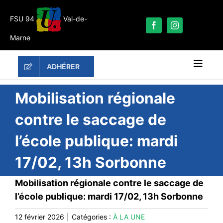
Passer
au
FSU 94
Val-de-
contenu
Marne
ADHÉRER
Naviga
à
bascu
RECHERCHER:
Mobilisation régionale
contre le saccage de
LES UNES
l’école publique: mardi
#ACTUALITÉS
17/02, 13h Sorbonne
LA FSU 94
DOSSIERS
Mobilisation régionale contre le saccage de
PUBLICATIONS
l’école publique: mardi 17/02, 13h Sorbonne
CONTACT
12 février 2026
|
Catégories :
À LA UNE